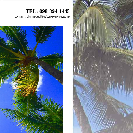
TEL:
098-894-1445
E-mail：okimeded＠w3.u-ryukyu.ac.jp