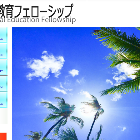
GE
GE
PT
OW
LE